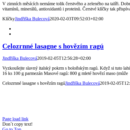
V zimních měsících nemáme tolik čerstvého a zeleného na talíři. Dobr
vitamínů, minerálů, antioxidantů i proteinů. Čerstvé klíčky tak přispív
Klíčky
Jindřiška Bulecová
2020-02-03T09:52:03+02:00
Celozrnné lasagne s hovězím ragú
Jindřiška Bulecová
2019-02-05T12:56:28+02:00
Vyzkoušejte slavný italský pokrm s boloňským ragú. Když si tuto lah
16 ks 100 g parmezán Masové ragú: 800 g mleté hovězí maso (může
Celozrnné lasagne s hovězím ragú
Jindřiška Bulecová
2019-02-05T12:
Page load link
Don`t copy text!
Go to Top