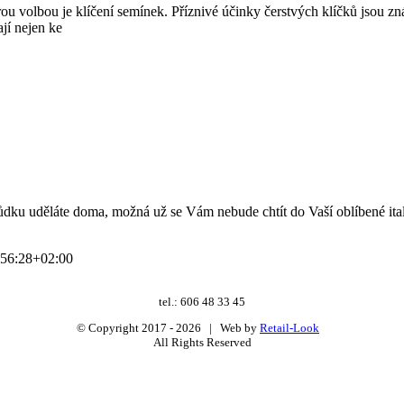
ou volbou je klíčení semínek. Příznivé účinky čerstvých klíčků jsou z
ají nejen ke
ůdku uděláte doma, možná už se Vám nebude chtít do Vaší oblíbené ital
56:28+02:00
tel.: 606 48 33 45
© Copyright 2017 -
2026 | Web by
Retail-Look
All Rights Reserved