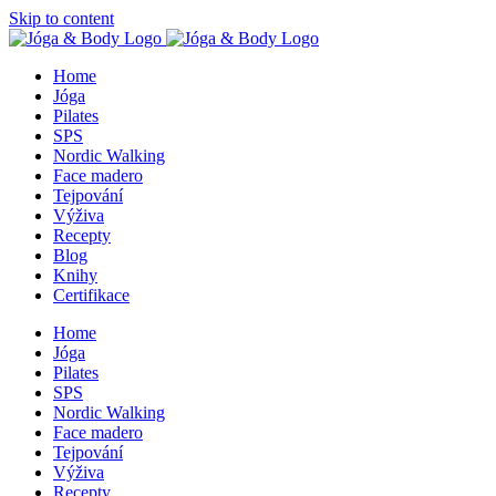
Skip to content
Home
Jóga
Pilates
SPS
Nordic Walking
Face madero
Tejpování
Výživa
Recepty
Blog
Knihy
Certifikace
Home
Jóga
Pilates
SPS
Nordic Walking
Face madero
Tejpování
Výživa
Recepty