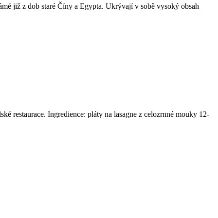
námé již z dob staré Číny a Egypta. Ukrývají v sobě vysoký obsah
ské restaurace. Ingredience: pláty na lasagne z celozrnné mouky 12-