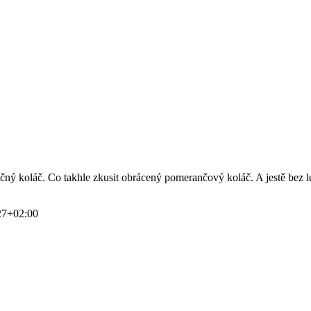
lečný koláč. Co takhle zkusit obrácený pomerančový koláč. A jestě bez 
27+02:00