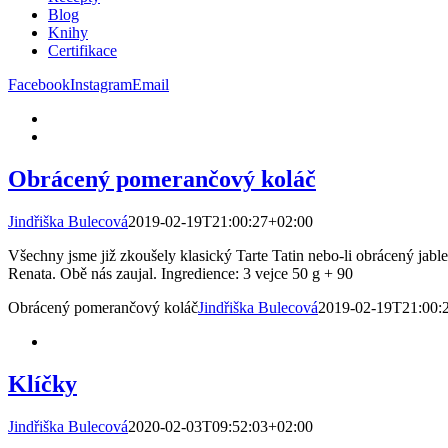
Blog
Knihy
Certifikace
Facebook
Instagram
Email
Obrácený pomerančový koláč
Jindřiška Bulecová
2019-02-19T21:00:27+02:00
Všechny jsme již zkoušely klasický Tarte Tatin nebo-li obrácený jab
Renata. Obě nás zaujal. Ingredience: 3 vejce 50 g + 90
Obrácený pomerančový koláč
Jindřiška Bulecová
2019-02-19T21:00:
Klíčky
Jindřiška Bulecová
2020-02-03T09:52:03+02:00