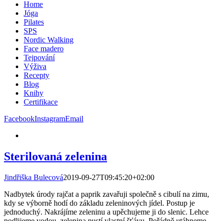
Home
Jóga
Pilates
SPS
Nordic Walking
Face madero
Tejpování
Výživa
Recepty
Blog
Knihy
Certifikace
Facebook
Instagram
Email
Sterilovaná zelenina
Jindřiška Bulecová
2019-09-27T09:45:20+02:00
Nadbytek úrody rajčat a paprik zavařuji společně s cibulí na zimu,
kdy se výborně hodí do základu zeleninových jídel. Postup je
jednoduchý. Nakrájíme zeleninu a upěchujeme ji do slenic. Lehce
podlijeme vodou, zelenina pustí vlastní šťávu. Pořádně utáhneme