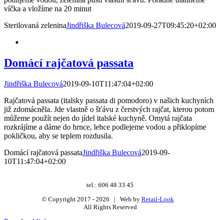
víčka a vložíme na 20 minut
Sterilovaná zelenina
Jindřiška Bulecová
2019-09-27T09:45:20+02:00
Domácí rajčatová passata
Jindřiška Bulecová
2019-09-10T11:47:04+02:00
Rajčatová passata (italsky passata di pomodoro) v našich kuchyních
již zdomácněla. Jde vlastně o šťávu z čerstvých rajčat, kterou potom
můžeme použít nejen do jídel italské kuchyně. Omytá rajčata
rozkrájíme a dáme do hrnce, lehce podlejeme vodou a přiklopíme
pokličkou, aby se teplem rozdusila.
Domácí rajčatová passata
Jindřiška Bulecová
2019-09-
10T11:47:04+02:00
tel.: 606 48 33 45
© Copyright 2017 -
2026 | Web by
Retail-Look
All Rights Reserved