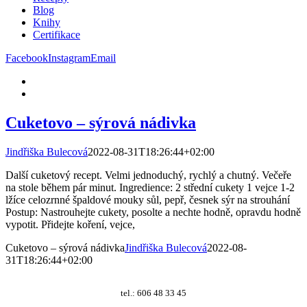
Blog
Knihy
Certifikace
Facebook
Instagram
Email
Cuketovo – sýrová nádivka
Jindřiška Bulecová
2022-08-31T18:26:44+02:00
Další cuketový recept. Velmi jednoduchý, rychlý a chutný. Večeře
na stole během pár minut. Ingredience: 2 střední cukety 1 vejce 1-2
lžíce celozrnné špaldové mouky sůl, pepř, česnek sýr na strouhání
Postup: Nastrouhejte cukety, posolte a nechte hodně, opravdu hodně
vypotit. Přidejte koření, vejce,
Cuketovo – sýrová nádivka
Jindřiška Bulecová
2022-08-
31T18:26:44+02:00
tel.: 606 48 33 45