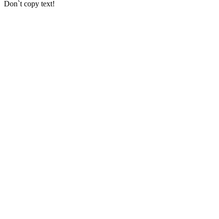
Don`t copy text!
Go
to
Top