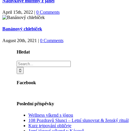
Nádivkové muffiny z jáhel
April 15th, 2022
|
0 Comments
Banánový chlebíček
August 20th, 2021
|
0 Comments
Hledat
Search
for:
Facebook
Poslední příspěvky
Wellness víkend s jógou
108 Pozdravů Slunci – Letní slunovrat & ženský rituál
Kurz tejpování obličeje
Jarní jógový víkend v Kácově