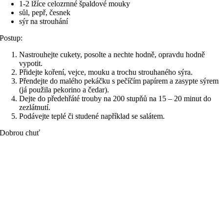
1-2 lžíce celozrnné špaldové mouky
sůl, pepř, česnek
sýr na strouhání
Postup:
Nastrouhejte cukety, posolte a nechte hodně, opravdu hodně
vypotit.
Přidejte koření, vejce, mouku a trochu strouhaného sýra.
Přendejte do malého pekáčku s pečíčím papírem a zasypte sýrem
(já použila pekorino a čedar).
Dejte do předehřáté trouby na 200 stupňů na 15 – 20 minut do
zezlátnutí.
Podávejte teplé či studené například se salátem.
Dobrou chuť