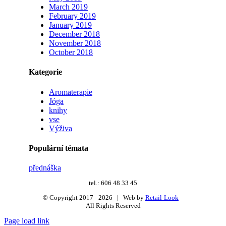
March 2019
February 2019
January 2019
December 2018
November 2018
October 2018
Kategorie
Aromaterapie
Jóga
knihy
vse
Výživa
Populární témata
přednáška
tel.: 606 48 33 45
© Copyright 2017 -
2026 | Web by
Retail-Look
All Rights Reserved
Page load link