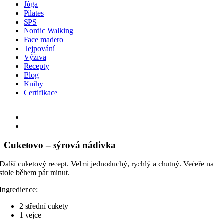
Jóga
Pilates
SPS
Nordic Walking
Face madero
Tejpování
Výživa
Recepty
Blog
Knihy
Certifikace
Facebook
Instagram
Email
View
Larger
Image
Cuketovo – sýrová nádivka
Další cuketový recept. Velmi jednoduchý, rychlý a chutný. Večeře na
stole během pár minut.
Ingredience:
2 střední cukety
1 vejce