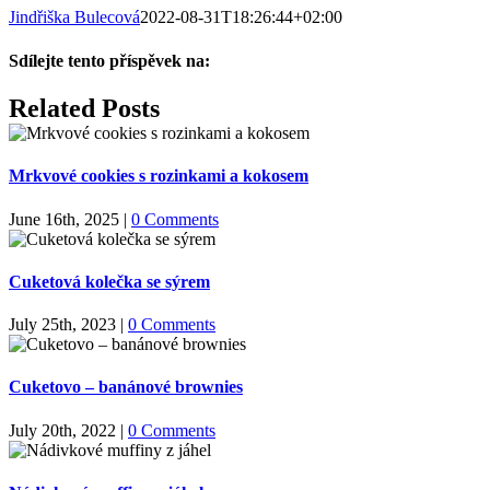
Jindřiška Bulecová
2022-08-31T18:26:44+02:00
Sdílejte tento příspěvek na:
Facebook
X
LinkedIn
WhatsApp
Pinterest
Email
Related Posts
Mrkvové cookies s rozinkami a kokosem
June 16th, 2025
|
0 Comments
Cuketová kolečka se sýrem
July 25th, 2023
|
0 Comments
Cuketovo – banánové brownies
July 20th, 2022
|
0 Comments