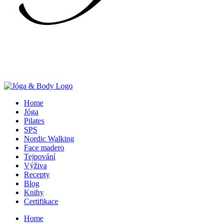
Home
Jóga
Pilates
SPS
Nordic Walking
Face madero
Tejpování
Výživa
Recepty
Blog
Knihy
Certifikace
Home