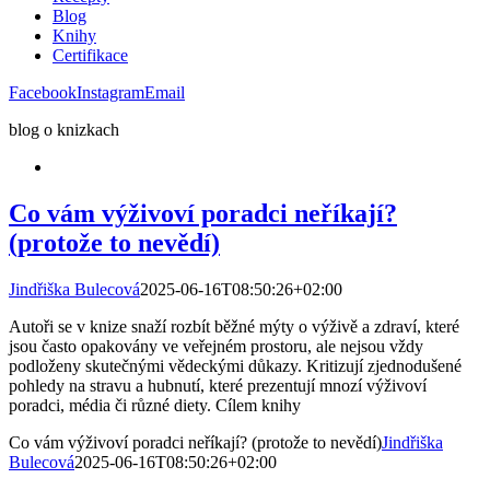
Blog
Knihy
Certifikace
Facebook
Instagram
Email
blog o knizkach
Co vám výživoví poradci neříkají?
(protože to nevědí)
Jindřiška Bulecová
2025-06-16T08:50:26+02:00
Autoři se v knize snaží rozbít běžné mýty o výživě a zdraví, které
jsou často opakovány ve veřejném prostoru, ale nejsou vždy
podloženy skutečnými vědeckými důkazy. Kritizují zjednodušené
pohledy na stravu a hubnutí, které prezentují mnozí výživoví
poradci, média či různé diety. Cílem knihy
Co vám výživoví poradci neříkají? (protože to nevědí)
Jindřiška
Bulecová
2025-06-16T08:50:26+02:00