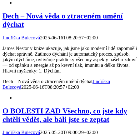
Dech – Nová věda o ztraceném umění
dýchat
Jindřiška Bulecová
2025-06-16T08:20:57+02:00
James Nestor v knize ukazuje, jak jsme jako moderní lidé zapomněli
dýchat správně. Zatímco dýchání je automatický proces, způsob,
jakým dýcháme, ovlivňuje prakticky všechny aspekty našeho zdraví
— od spánku a energie až po krevní tlak, imunitu a délku života.
Hlavní myšlenky: 1. Dýchání
Dech – Nová věda o ztraceném umění dýchat
Jindřiška
Bulecová
2025-06-16T08:20:57+02:00
O BOLESTI ZAD Všechno, co jste kdy
chtěli vědět, ale báli jste se zeptat
Jindřiška Bulecová
2025-05-20T09:00:29+02:00