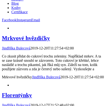
Blog
Knihy
Certifikace
Facebook
Instagram
Email
Mrkvové hvězdičky
Jindřiška Bulecová
2019-12-20T11:27:54+02:00
Co zkusit přidat do cukroví trochu zeleniny. Například mrkev. A ta
se zase krásně snoubí se zázvorem. Toto cukroví je křehké, lehce
nasládlé a trochu pikantní, jak říká můj syn. Záleží na tom, kolik
použijete zázvoru a zda je čerstvý nebo sušený. Vyzkoušejte a
Mrkvové hvězdičky
Jindřiška Bulecová
2019-12-20T11:27:54+02:00
Florentýnky
Jindřiška Bulecová
2019-12-17T21:52:48+02:00