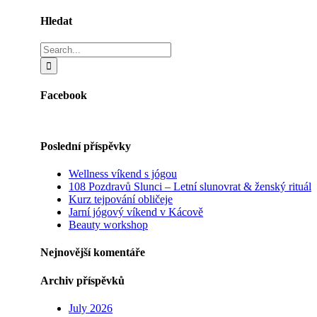
Hledat
Search
for:
Facebook
Poslední příspěvky
Wellness víkend s jógou
108 Pozdravů Slunci – Letní slunovrat & ženský rituál
Kurz tejpování obličeje
Jarní jógový víkend v Kácově
Beauty workshop
Nejnovější komentáře
Archiv příspěvků
July 2026