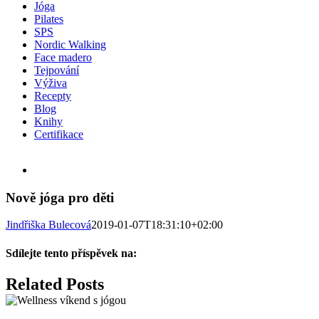
Jóga
Pilates
SPS
Nordic Walking
Face madero
Tejpování
Výživa
Recepty
Blog
Knihy
Certifikace
Facebook
Instagram
Email
View
Larger
Image
Nově jóga pro děti
Jindřiška Bulecová
2019-01-07T18:31:10+02:00
Sdílejte tento příspěvek na:
Facebook
X
LinkedIn
WhatsApp
Pinterest
Email
Related Posts