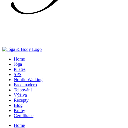
Home
Jóga
Pilates
SPS
Nordic Walking
Face madero
Tejpování
Výživa
Recepty
Blog
Knihy
Certifikace
Home