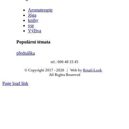
Aromaterapie
Jóga
knihy
vse
Výživa
Populární témata
přednáška
tel.: 606 48 33 45
© Copyright 2017 -
2026 | Web by
Retail-Look
All Rights Reserved
Page load link
Go
to
Top