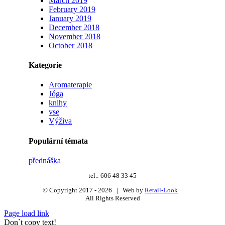
March 2019
February 2019
January 2019
December 2018
November 2018
October 2018
Kategorie
Aromaterapie
Jóga
knihy
vse
Výživa
Populární témata
přednáška
tel.: 606 48 33 45
© Copyright 2017 -
2026 | Web by
Retail-Look
All Rights Reserved
Page load link
Don`t copy text!