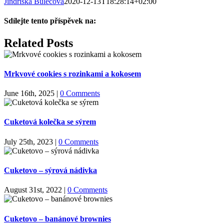
Jindřiška Bulecová
2020-12-13T18:28:14+02:00
Sdílejte tento příspěvek na:
Facebook
X
LinkedIn
WhatsApp
Pinterest
Email
Related Posts
Mrkvové cookies s rozinkami a kokosem
June 16th, 2025
|
0 Comments
Cuketová kolečka se sýrem
July 25th, 2023
|
0 Comments
Cuketovo – sýrová nádivka
August 31st, 2022
|
0 Comments
Cuketovo – banánové brownies