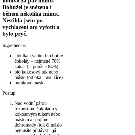
hotovo za pár minut.
Bohužel je snězeno i
během několika minut.
Nestihla jsem po
vychlazení ani vyfotit a
bylo pryč.
Ingredience:
tabulka kvalitní bio hořké
čokoláy – nejméně 70%
kakaa (já použila 84%)
bio kokosový tuk nebo
máslo (od oka – asi lžíce)
burákové máslo
Postup:
Nad vodní párou
rozpustíme čokoládu s
kokosovým tukem nebo
máslem a spojíme
dohromady (tuk či máslo
nemusíte přidávat – já