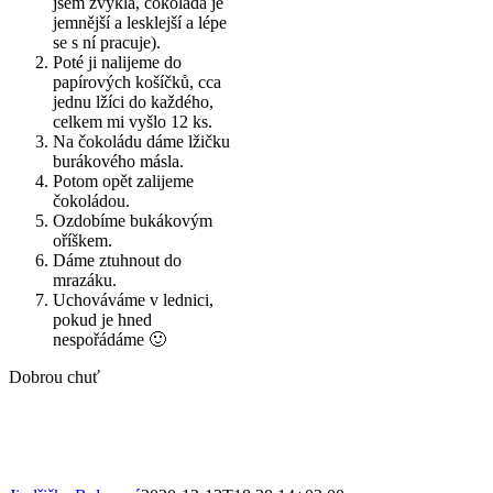
jsem zvyklá, čokoláda je
jemnější a lesklejší a lépe
se s ní pracuje).
Poté ji nalijeme do
papírových košíčků, cca
jednu lžíci do každého,
celkem mi vyšlo 12 ks.
Na čokoládu dáme lžičku
burákového másla.
Potom opět zalijeme
čokoládou.
Ozdobíme bukákovým
oříškem.
Dáme ztuhnout do
mrazáku.
Uchováváme v lednici,
pokud je hned
nespořádáme 🙂
Dobrou chuť