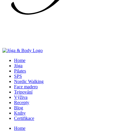
Home
Jóga
Pilates
SPS
Nordic Walking
Face madero
Tejpování
Výživa
Recepty
Blog
Knihy
Certifikace
Home