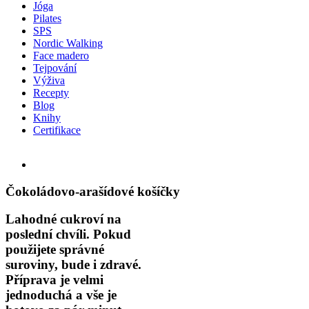
Jóga
Pilates
SPS
Nordic Walking
Face madero
Tejpování
Výživa
Recepty
Blog
Knihy
Certifikace
Facebook
Instagram
Email
View
Larger
Image
Čokoládovo-arašídové košíčky
Lahodné cukroví na
poslední chvíli. Pokud
použijete správné
suroviny, bude i zdravé.
Příprava je velmi
jednoduchá a vše je