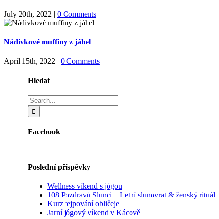
July 20th, 2022
|
0 Comments
Nádivkové muffiny z jáhel
April 15th, 2022
|
0 Comments
Hledat
Search
for:
Facebook
Poslední příspěvky
Wellness víkend s jógou
108 Pozdravů Slunci – Letní slunovrat & ženský rituál
Kurz tejpování obličeje
Jarní jógový víkend v Kácově