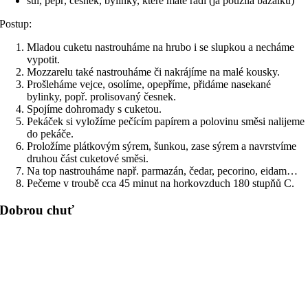
sůl, pepř, česnek, bylinky, které máte rádi (já použila bazalku)
Postup:
Mladou cuketu nastrouháme na hrubo i se slupkou a necháme
vypotit.
Mozzarelu také nastrouháme či nakrájíme na malé kousky.
Prošleháme vejce, osolíme, opepříme, přidáme nasekané
bylinky, popř. prolisovaný česnek.
Spojíme dohromady s cuketou.
Pekáček si vyložíme pečícím papírem a polovinu směsi nalijeme
do pekáče.
Proložíme plátkovým sýrem, šunkou, zase sýrem a navrstvíme
druhou část cuketové směsi.
Na top nastrouháme např. parmazán, čedar, pecorino, eidam…
Pečeme v troubě cca 45 minut na horkovzduch 180 stupňů C.
Dobrou chuť