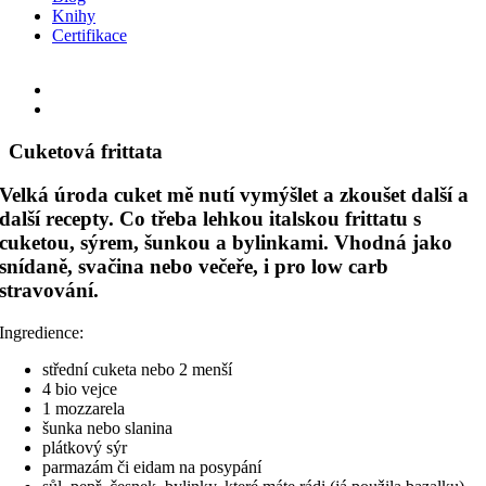
Knihy
Certifikace
Facebook
Instagram
Email
View
Larger
Image
Cuketová frittata
Velká úroda cuket mě nutí vymýšlet a zkoušet další a
další recepty. Co třeba lehkou italskou frittatu s
cuketou, sýrem, šunkou a bylinkami. Vhodná jako
snídaně, svačina nebo večeře, i pro low carb
stravování.
Ingredience:
střední cuketa nebo 2 menší
4 bio vejce
1 mozzarela
šunka nebo slanina
plátkový sýr
parmazám či eidam na posypání