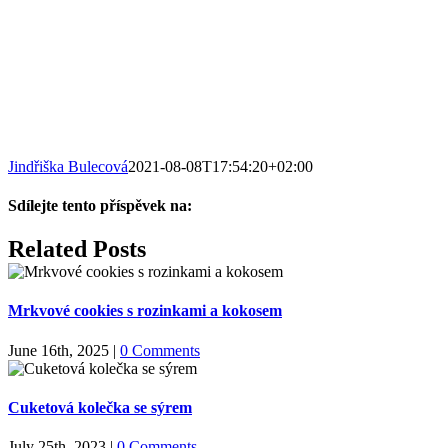
Jindřiška Bulecová
2021-08-08T17:54:20+02:00
Sdílejte tento příspěvek na:
Facebook
X
LinkedIn
WhatsApp
Pinterest
Email
Related Posts
Mrkvové cookies s rozinkami a kokosem
June 16th, 2025
|
0 Comments
Cuketová kolečka se sýrem
July 25th, 2023
|
0 Comments