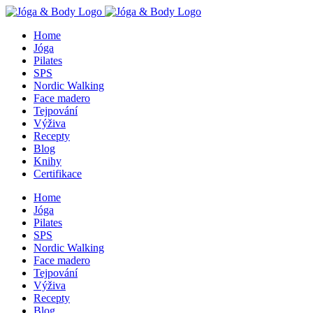
Skip
to
Home
content
Jóga
Pilates
SPS
Nordic Walking
Face madero
Tejpování
Výživa
Recepty
Blog
Knihy
Certifikace
Home
Jóga
Pilates
SPS
Nordic Walking
Face madero
Tejpování
Výživa
Recepty
Blog