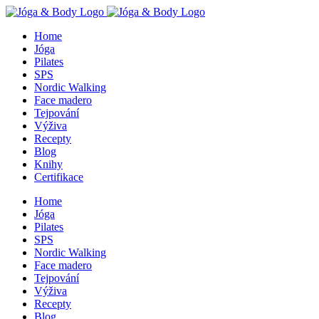
Skip
to
Home
content
Jóga
Pilates
SPS
Nordic Walking
Face madero
Tejpování
Výživa
Recepty
Blog
Knihy
Certifikace
Home
Jóga
Pilates
SPS
Nordic Walking
Face madero
Tejpování
Výživa
Recepty
Blog