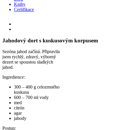
Knihy
Certifikace
Facebook
Instagram
Email
View
Larger
Image
Jahodový dort s kuskusovým korpusem
Sezóna jahod začíná. Připravila
jsem rychlý, zdravý, výborný
dezert se spoustou sladkých
jahod.
Ingredience:
300 – 400 g celozrnného
kuskusu
600 – 700 ml vody
med
citrón
agar
jahody
Postup: