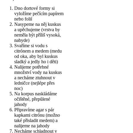
Dno dortové formy si
vyložíme pečícím papírem
nebo folií
Nasypeme na něj kuskus
a upěchujeme (vrstva by
neměla být příliš vysoká,
nabyde)
Svaříme si vodu s
citrónem a medem (medu
od oka, aby byl kuskus
sladký a jedly ho i děti)
Nalijeme potřebné
množství vody na kuskus
a necháme ztuhnout v
ledničce (nejlépe přes
noc)
Na korpus naskládáme
očištěné, přepůlené
jahody
Připravíme agar s pár
kapkami citrónu (možno
také přisladit medem) a
nalijeme na jahody
Necháme schladnout v