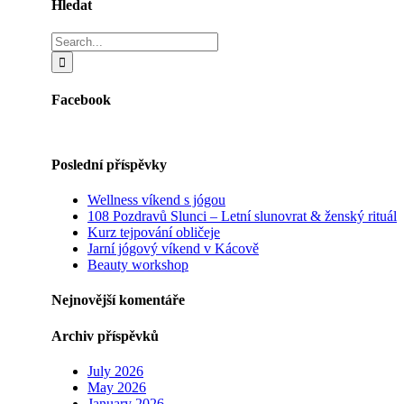
Hledat
Search
for:
Facebook
Poslední příspěvky
Wellness víkend s jógou
108 Pozdravů Slunci – Letní slunovrat & ženský rituál
Kurz tejpování obličeje
Jarní jógový víkend v Kácově
Beauty workshop
Nejnovější komentáře
Archiv příspěvků
July 2026
May 2026
January 2026