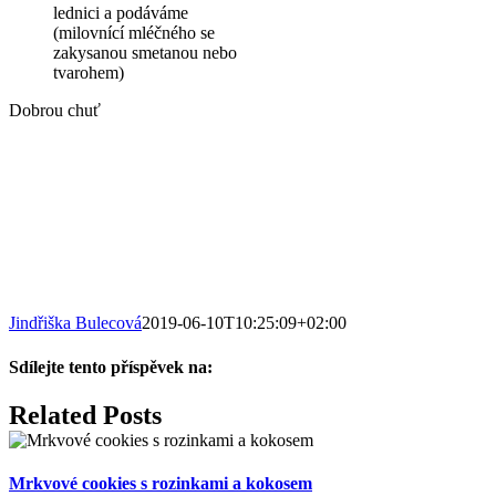
lednici a podáváme
(milovnící mléčného se
zakysanou smetanou nebo
tvarohem)
Dobrou chuť
Jindřiška Bulecová
2019-06-10T10:25:09+02:00
Sdílejte tento příspěvek na:
Facebook
X
LinkedIn
WhatsApp
Pinterest
Email
Related Posts
Mrkvové cookies s rozinkami a kokosem