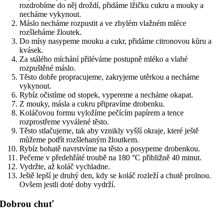
rozdrobíme do něj droždí, přidáme lžičku cukru a mouky a
necháme vykynout.
Máslo necháme rozpustit a ve zbylém vlažném mléce
rozšleháme žloutek.
Do mísy nasypeme mouku a cukr, přidáme citronovou kůru a
kvásek.
Za stálého míchání přiléváme postupně mléko a vlahé
rozpuštěné máslo.
Těsto dobře propracujeme, zakryjeme utěrkou a necháme
vykynout.
Rybíz očistíme od stopek, vypereme a necháme okapat.
Z mouky, másla a cukru připravíme drobenku.
Koláčovou formu vyložíme pečícím papírem a tence
rozprostřeme vyválené těsto.
Těsto stlačujeme, tak aby vznikly vyšší okraje, které ještě
můžeme potřít rozšlehaným žloutkem.
Rybíz bohatě navrstvíme na těsto a posypeme drobenkou.
Pečeme v předehřáté troubě na 180 °C přibližně 40 minut.
Vydržte, až koláč vychladne.
Ještě lepší je druhý den, kdy se koláč rozleží a chutě prolnou.
Ovšem jestli doté doby vydrží.
Dobrou chuť