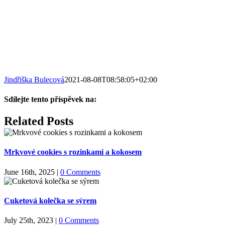
Jindřiška Bulecová
2021-08-08T08:58:05+02:00
Sdílejte tento příspěvek na:
Facebook
X
LinkedIn
WhatsApp
Pinterest
Email
Related Posts
Mrkvové cookies s rozinkami a kokosem
June 16th, 2025
|
0 Comments
Cuketová kolečka se sýrem
July 25th, 2023
|
0 Comments