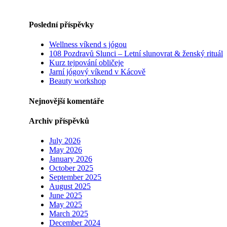
Poslední příspěvky
Wellness víkend s jógou
108 Pozdravů Slunci – Letní slunovrat & ženský rituál
Kurz tejpování obličeje
Jarní jógový víkend v Kácově
Beauty workshop
Nejnovější komentáře
Archiv příspěvků
July 2026
May 2026
January 2026
October 2025
September 2025
August 2025
June 2025
May 2025
March 2025
December 2024