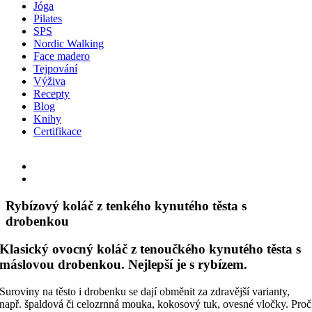
Jóga
Pilates
SPS
Nordic Walking
Face madero
Tejpování
Výživa
Recepty
Blog
Knihy
Certifikace
Facebook
Instagram
Email
View
Larger
Image
Rybízový koláč z tenkého kynutého těsta s
drobenkou
Klasický ovocný koláč z tenoučkého kynutého těsta s
máslovou drobenkou. Nejlepší je s rybízem.
Suroviny na těsto i drobenku se dají obměnit za zdravější varianty,
např. špaldová či celozrnná mouka, kokosový tuk, ovesné vločky. Proč