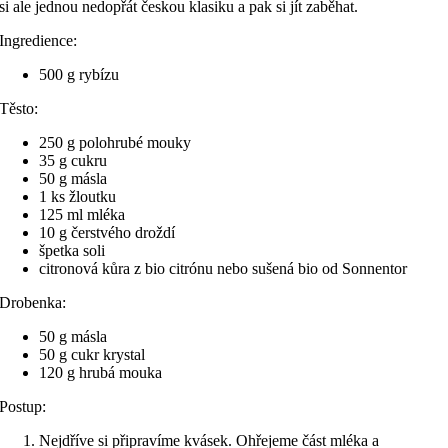
si ale jednou nedopřát českou klasiku a pak si jít zaběhat.
Ingredience:
500 g rybízu
Těsto:
250 g polohrubé mouky
35 g cukru
50 g másla
1 ks žloutku
125 ml mléka
10 g čerstvého droždí
špetka soli
citronová kůra z bio citrónu nebo sušená bio od Sonnentor
Drobenka:
50 g másla
50 g cukr krystal
120 g hrubá mouka
Postup:
Nejdříve si připravíme kvásek. Ohřejeme část mléka a