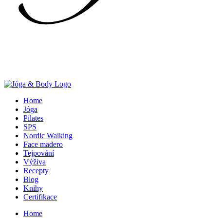
Home
Jóga
Pilates
SPS
Nordic Walking
Face madero
Tejpování
Výživa
Recepty
Blog
Knihy
Certifikace
Home